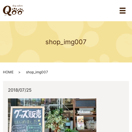
メ
shop_img007
HOME
shop_img007
2018/07/25