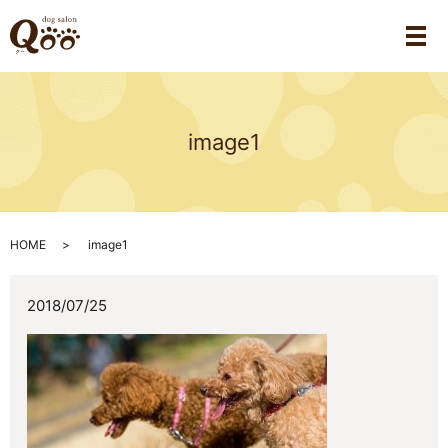
メ
image1
HOME
image1
2018/07/25