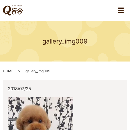
メ
gallery_img009
HOME
gallery_img009
2018/07/25