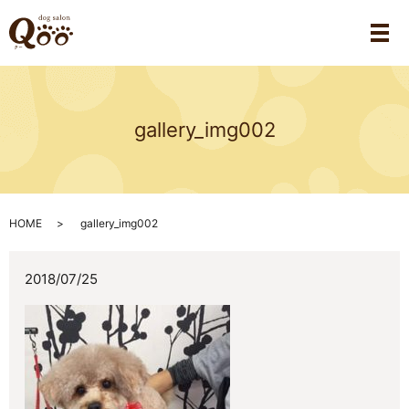
メ
gallery_img002
HOME
gallery_img002
2018/07/25