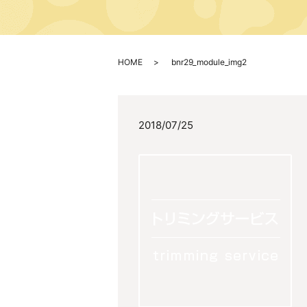
HOME
bnr29_module_img2
2018/07/25