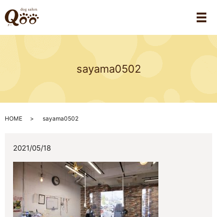
メ
sayama0502
HOME
sayama0502
2021/05/18